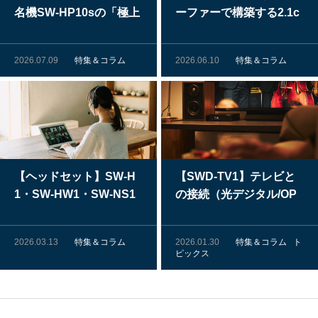
名機SW-HP10sの「極上
ーファーで構築する2.1c
の音」を受け継ぐヘッド
hシステム
セット
2026.07.09
特集＆コラム
2026.06.10
特集＆コラム
【ヘッドセット】SW-H
【SWD-TV1】テレビと
1・SW-HW1・SW-NS1
の接続（光デジタル/OP
比較。「お気に入り」を
T）
見つけよう！
2026.03.13
特集＆コラム
2026.01.30
特集＆コラム
ト
ピックス