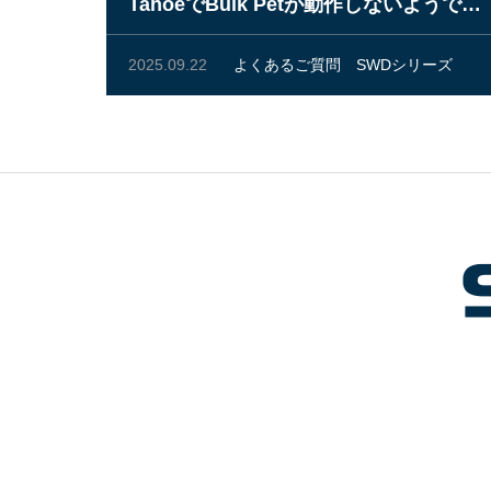
TahoeでBulk Petが動作しないようです
が。
2025.09.22
よくあるご質問
SWDシリーズ