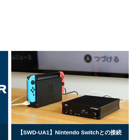
S
【SWD-UA1】Nintendo Switchとの接続