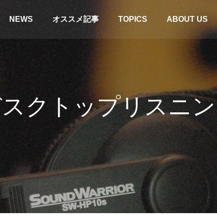
NEWS
オススメ記事
TOPICS
ABOUT US
デスクトップリスニン
ドセット】SW-H1・SW-HW1・
【SWD-TV1】テレビとの接続
NS1比較。「お気に入り」を見つ
タル/OPT）
！
コラム
特集＆コラム