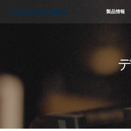
製品情報
名機SW-HP10
【SW-W1】薄型サブウーファーで構築
【ヘッ
ぐヘッドセッ
する2.1chシステム
SW-
けよう
特集＆コラム
特集＆