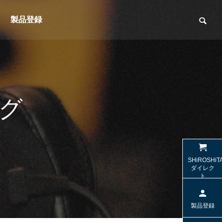
製品登録
グ
（光デジ
【SW-HS10 / SW-TR2】名機SW-HP10
【SW-W1
SHiROSHiT
sの「極上の音」を受け継ぐヘッドセッ
する2.1c
ダイレク
ト
ト
特集＆コラム
特集＆コラ
製品登録