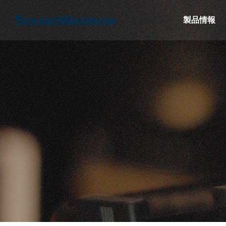
製品情報
名機SW-HP10
【SW-W1】薄型サブウーファーで構築
【ヘッ
ぐヘッドセッ
する2.1chシステム
SW-
けよ
特集＆コラム
特集