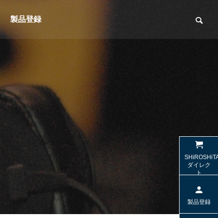
製品登録
（光デジ
【SW-HS10 / SW-TR2】名機SW-HP10
【SW-W
SHiROSHiT
sの「極上の音」を受け継ぐヘッドセッ
する2.1c
ダイレク
ト
ト
特集＆コラム
特集＆コラ
製品登録