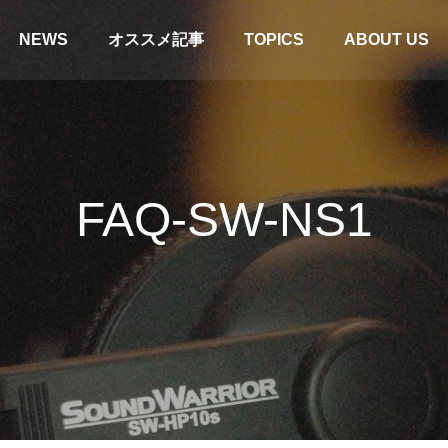
NEWS
オススメ記事
TOPICS
ABOUT US
FAQ-SW-NS1
ドセット】SW-H1・SW-HW1・
【SWD-TV1】テレビとの接続
NS1比較。「お気に入り」を見つ
タル/OPT）
う！
＆コラム
特集＆コラム