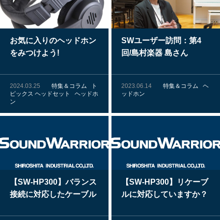
お気に入りのヘッドホン
SWユーザー訪問：第4
をみつけよう!
回/島村楽器 島さん
2024.03.25
特集＆コラム
ト
2023.06.14
特集＆コラム
ヘ
ピックス
ヘッドセット
ヘッドホ
ッドホン
ン
【SW-HP300】バランス
【SW-HP300】リケーブ
接続に対応したケーブル
ルに対応していますか？
はありますか？