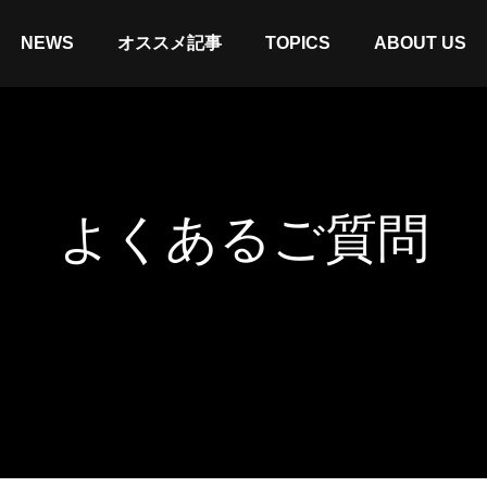
NEWS
オススメ記事
TOPICS
ABOUT US
よくあるご質問
-W1】薄型サブウーファーで構築
【ヘッドセット】SW-H1・SW-
.1chシステム
SW-NS1比較。「お気に入り」
けよう！
コラム
特集＆コラム