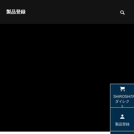
製品登録
HW1・
【SWD-TV1】テレビとの接続（光デジ
【SW-HS10
SHiROSHiT
を見つ
タル/OPT）
sの「極上
ダイレク
ト
ト
特集＆コラム
特集＆コラ
製品登録