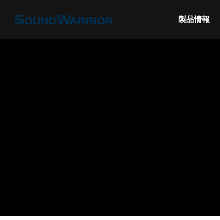
製品情報
の接続（光デジ
【SW-HS10 / SW-TR2】名機SW-HP10
【SW
sの「極上の音」を受け継ぐヘッドセッ
する2
ト
特集＆コラム
特集＆