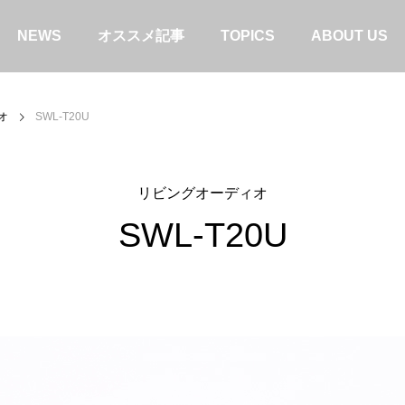
NEWS
オススメ記事
TOPICS
ABOUT US
オ
SWL-T20U
リビングオーディオ
SWL-T20U
ドセット】SW-H1・SW-HW1・
【SWD-TV1】テレビとの接続
NS1比較。「お気に入り」を見つ
タル/OPT）
！
コラム
特集＆コラム