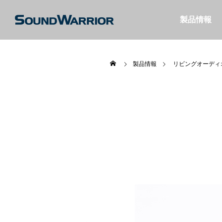
製品情報
製品情報
リビングオーディ
名機SW-HP10
【SW-W1】薄型サブウーファーで構築
【ヘッ
ぐヘッドセッ
する2.1chシステム
SW-
けよう
特集＆コラム
特集＆