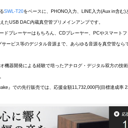
なる
SWL-T20
をベースに、PHONO入力、LINE入力(Aux in
えたUSB DAC内蔵真空管プリメインアンプです。
ードプレーヤーはもちろん、CDプレーヤー、PCやスマート
グサービス等のデジタル音源まで、あらゆる音源を真空管なら
ィオ機器開発による経験で培ったアナログ・デジタル双方の技
。
uake』での先行販売では、応援金額11,732,000円(目標達成率