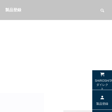
製品登録
（光デジ
【SW-HS10 / SW-TR2】名機SW-HP10
【SW-W1
SHiROSHiT
sの「極上の音」を受け継ぐヘッドセッ
する2.1c
ダイレク
ト
ト
特集＆コラム
特集＆コラ
製品登録