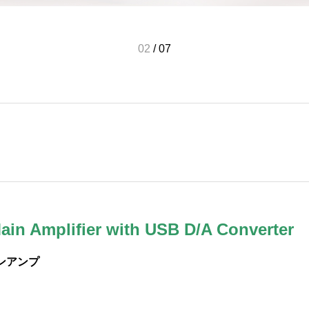
03
/
07
in Amplifier with USB D/A Converter
インアンプ