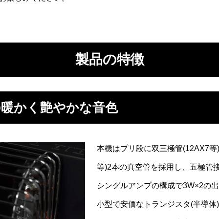
製品の特徴
の暖かく艶やかな音色
本機はプリ段に双三極管(12AX7等
等)2本の真空管を採用し、五極管
シングルアンプの構成で3W×2の
小型で安価なトランジスタ(半導体