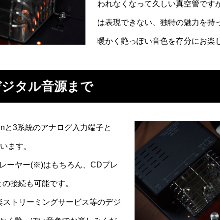
われなくなって久しい真空管です
は表現できない、独特の魅力を持
暖かく艶っぽい音色を存分にお楽
デジタル音源まで
x inと3系統のアナログ入力端子と
ています。
ーヤー(※)はもちろん、CDプレ
との接続も可能です。
楽ストリーミングサービス等のデジ