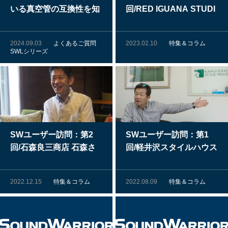
いる真空管の互換性を知
回/RED IGUANA STUDI
りたいのですが？
O 林さん
2024.09.03
よくあるご質問
2023.02.10
特集＆コラム
SWLシリーズ
SWユーザー訪問：第2
SWユーザー訪問：第1
回/石森良三商店 石森さ
回/軽井沢スタイルハウス
ん
千葉さん
2022.12.15
特集＆コラム
2022.08.09
特集＆コラム