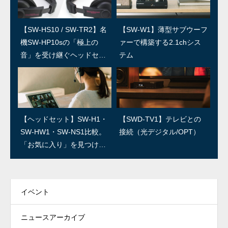
【SW-HS10 / SW-TR2】名
SWユーザー訪問：第5回 上
【SW-W1】薄型サブウーフ
SWユーザー訪問：第4回/島
機SW-HP10sの「極上の
田温泉祥園 寿久庵 久保さ
ァーで構築する2.1chシス
村楽器 島さん
音」を受け継ぐヘッドセッ
ん
テム
ト
SWユーザー訪問：第3回/R
SWユーザー訪問：第2回/石
【ヘッドセット】SW-H1・
【SWD-TV1】テレビとの
ED IGUANA STUDIO 林さ
森良三商店 石森さん
SW-HW1・SW-NS1比較。
接続（光デジタル/OPT）
ん
「お気に入り」を見つけよ
う！
イベント
ニュースアーカイブ