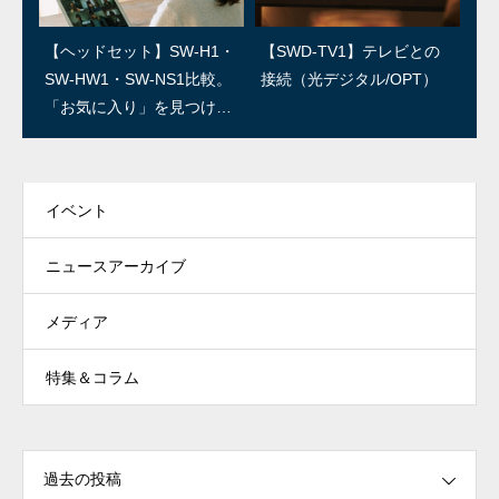
SWユーザー訪問：第3回/R
SWユーザー訪問：第2回/石
【ヘッドセット】SW-H1・
【SWD-TV1】テレビとの
ED IGUANA STUDIO 林さ
森良三商店 石森さん
SW-HW1・SW-NS1比較。
接続（光デジタル/OPT）
ん
「お気に入り」を見つけよ
う！
イベント
ニュースアーカイブ
メディア
特集＆コラム
過去の投稿