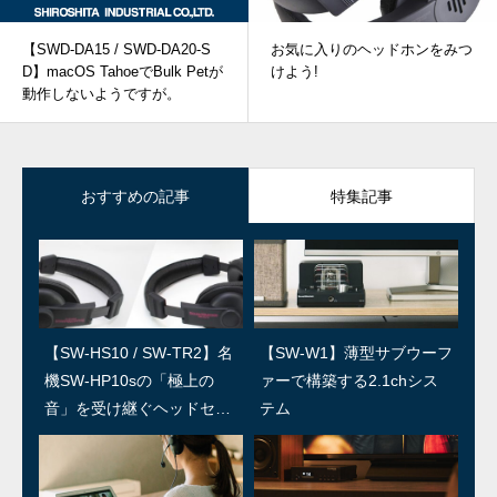
【SWD-DA15 / SWD-DA20-S
お気に入りのヘッドホンをみつ
D】macOS TahoeでBulk Petが
けよう!
動作しないようですが。
おすすめの記事
特集記事
【SW-HS10 / SW-TR2】名
SWユーザー訪問：第5回 上
【SW-W1】薄型サブウーフ
SWユーザー訪問：第4回/島
機SW-HP10sの「極上の
田温泉祥園 寿久庵 久保さ
ァーで構築する2.1chシス
村楽器 島さん
音」を受け継ぐヘッドセッ
ん
テム
ト