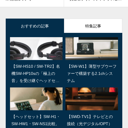
カーシステム」発売について
おすすめの記事
特集記事
【SW-HS10 / SW-TR2】名
SWユーザー訪問：第5回 上
【SW-W1】薄型サブウーフ
SWユーザー訪問：第4回/島
機SW-HP10sの「極上の
田温泉祥園 寿久庵 久保さ
ァーで構築する2.1chシス
村楽器 島さん
音」を受け継ぐヘッドセッ
ん
テム
ト
SWユーザー訪問：第3回/R
SWユーザー訪問：第2回/石
【ヘッドセット】SW-H1・
【SWD-TV1】テレビとの
ED IGUANA STUDIO 林さ
森良三商店 石森さん
SW-HW1・SW-NS1比較。
接続（光デジタル/OPT）