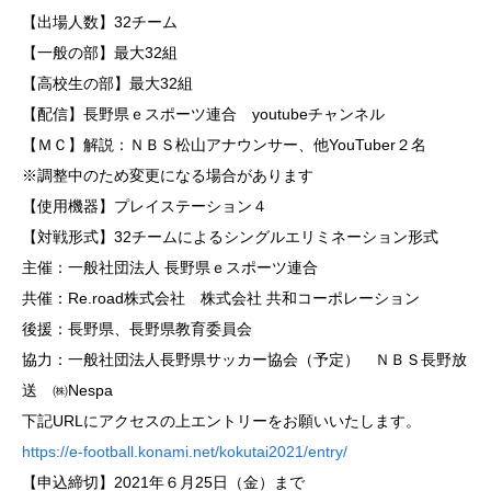
【出場人数】32チーム
【一般の部】最大32組
【高校生の部】最大32組
【配信】長野県ｅスポーツ連合 youtubeチャンネル
【ＭＣ】解説：ＮＢＳ松山アナウンサー、他YouTuber２名
※調整中のため変更になる場合があります
【使用機器】プレイステーション４
【対戦形式】32チームによるシングルエリミネーション形式
主催：一般社団法人 長野県ｅスポーツ連合
共催：Re.road株式会社 株式会社 共和コーポレーション
後援：長野県、長野県教育委員会
協力：一般社団法人長野県サッカー協会（予定） ＮＢＳ長野放
送 ㈱Nespa
下記URLにアクセスの上エントリーをお願いいたします。
https://e-football.konami.net/kokutai2021/entry/
【申込締切】2021年６月25日（金）まで