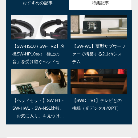
おすすめの記事
特集記事
【SW-HS10 / SW-TR2】名
SWユーザー訪問：第5回 上
【SW-W1】薄型サブウーフ
SWユーザー訪問：第4回/島
機SW-HP10sの「極上の
田温泉祥園 寿久庵 久保さ
ァーで構築する2.1chシス
村楽器 島さん
音」を受け継ぐヘッドセッ
ん
テム
ト
SWユーザー訪問：第3回/R
SWユーザー訪問：第2回/石
【ヘッドセット】SW-H1・
【SWD-TV1】テレビとの
ED IGUANA STUDIO 林さ
森良三商店 石森さん
SW-HW1・SW-NS1比較。
接続（光デジタル/OPT）
ん
「お気に入り」を見つけよ
う！