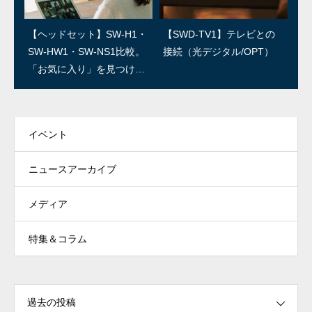
SWユーザー訪問：第3回/R
SWユーザー訪問：第2回/石
【ヘッドセット】SW-H1・
【SWD-TV1】テレビとの
ED IGUANA STUDIO 林さ
森良三商店 石森さん
SW-HW1・SW-NS1比較。
接続（光デジタル/OPT）
ん
「お気に入り」を見つけよ
う！
イベント
ニュースアーカイブ
メディア
特集＆コラム
過去の投稿