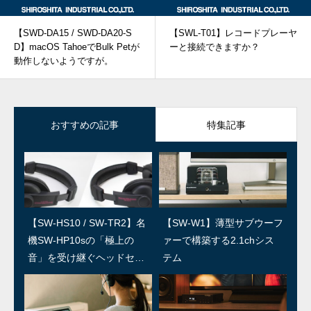
【SWD-DA15 / SWD-DA20-S
【SWL-T01】レコードプレーヤ
D】macOS TahoeでBulk Petが
ーと接続できますか？
動作しないようですが。
おすすめの記事
特集記事
【SW-HS10 / SW-TR2】名
SWユーザー訪問：第5回 上
【SW-W1】薄型サブウーフ
SWユーザー訪問：第4回/島
機SW-HP10sの「極上の
田温泉祥園 寿久庵 久保さ
ァーで構築する2.1chシス
村楽器 島さん
音」を受け継ぐヘッドセッ
ん
テム
ト