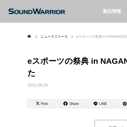
製品情報
ニュースリリース
eスポーツの祭典 in NAGANO
eスポーツの祭典 in NAG
た
2022.06.03
【SW-HS10 / SW-TR2】名機SW-HP10
【SW-W1】薄型サ
sの「極上の音」を受け継ぐヘッドセッ
する2.1chシステム
ト
Post
Share
LINE
特集＆コラム
特集＆コラム