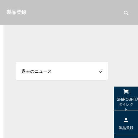
製品登録
過去のニュース
【SWD-TV1】テレビとの接続（光デジ
【SW-HS10 / SW-TR2】
SHiROSHiT
ル/OPT）
sの「極上の音」を受け継
ダイレク
ト
ト
特集＆コラム
特集＆コラム
製品登録