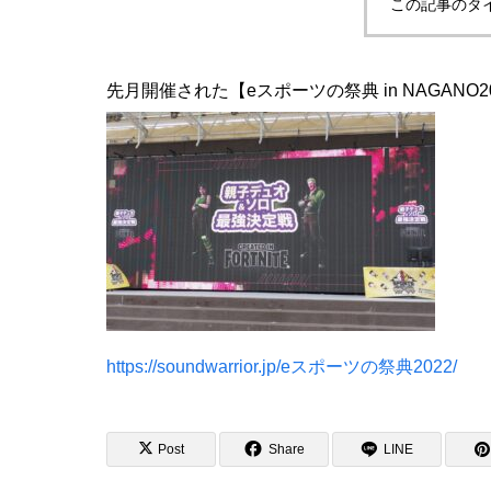
この記事のタ
先月開催された【eスポーツの祭典 in NAGAN
https://soundwarrior.jp/eスポーツの祭典2022/
Post
Share
LINE