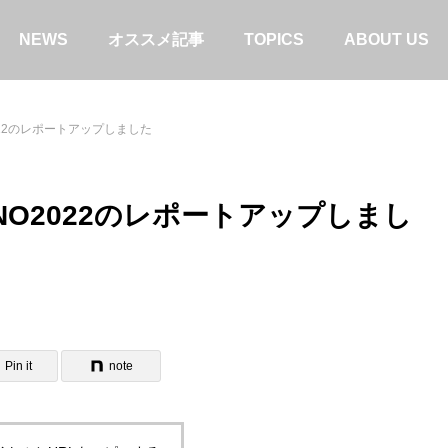
NEWS
オススメ記事
TOPICS
ABOUT US
2022のレポートアップしました
ANO2022のレポートアップしまし
ブウーファーで構築
【ヘッドセット】SW-H1・SW-HW1・
SW-NS1比較。「お気に入り」を見つ
タ
けよう！
Pin it
note
特集＆コラム