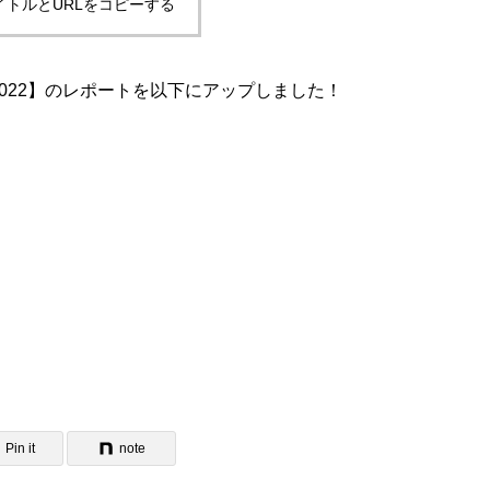
イトルとURLをコピーする
O2022】のレポートを以下にアップしました！
Pin it
note