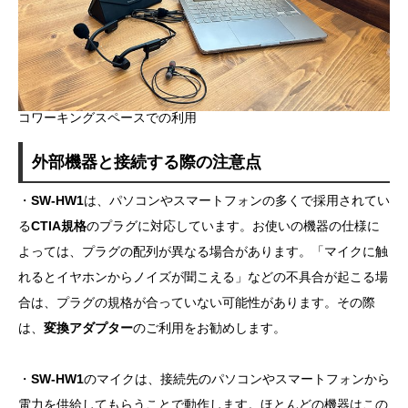
コワーキングスペースでの利用
外部機器と接続する際の注意点
・
SW-HW1
は、パソコンやスマートフォンの多くで採用されてい
る
CTIA規格
のプラグに対応しています。お使いの機器の仕様に
よっては、プラグの配列が異なる場合があります。「マイクに触
れるとイヤホンからノイズが聞こえる」などの不具合が起こる場
合は、プラグの規格が合っていない可能性があります。その際
は、
変換アダプター
のご利用をお勧めします。
・
SW-HW1
のマイクは、接続先のパソコンやスマートフォンから
電力を供給してもらうことで動作します。ほとんどの機器はこの