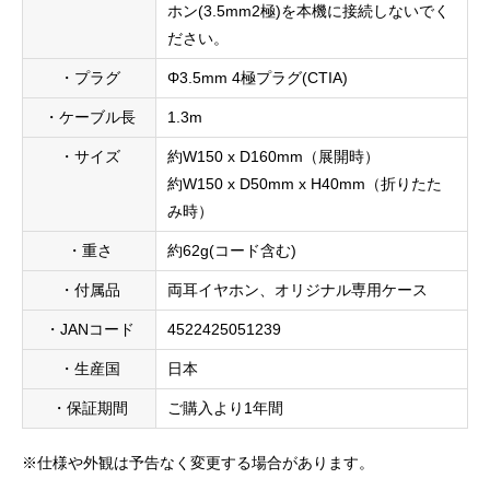
ホン(3.5mm2極)を本機に接続しないでく
ださい。
・プラグ
Φ3.5mm 4極プラグ(CTIA)
・ケーブル長
1.3m
・サイズ
約W150 x D160mm（展開時）
約W150 x D50mm x H40mm（折りたた
み時）
・重さ
約62g(コード含む)
・付属品
両耳イヤホン、オリジナル専用ケース
・JANコード
4522425051239
・生産国
日本
・保証期間
ご購入より1年間
※仕様や外観は予告なく変更する場合があります。