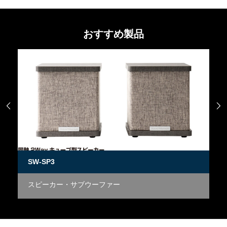
おすすめ製品


SW-SP3
S
スピーカー・サブウーファー
デ