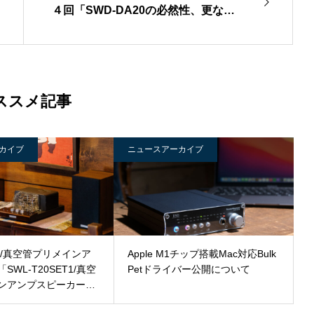
４回「SWD-DA20の必然性、更なる
シリーズの拡充」
ススメ記事
カイブ
ニュースアーカイブ
20/真空管プリメインア
Apple M1チップ搭載Mac対応Bulk
WL-T20SET1/真空
Petドライバー公開について
ンアンプスピーカーシ
売について