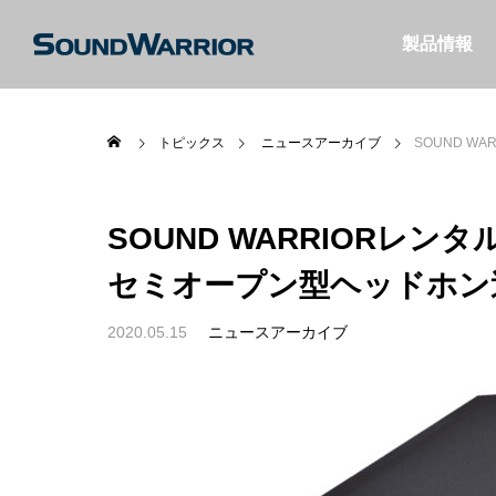
製品情報
トピックス
ニュースアーカイブ
SOUND W
SOUND WARRIORレ
セミオープン型ヘッドホン
2020.05.15
ニュースアーカイブ
名機SW-HP10
【SW-W1】薄型サブウーファーで構築
【ヘッ
ぐヘッドセッ
する2.1chシステム
SW-
けよう
特集＆コラム
特集＆