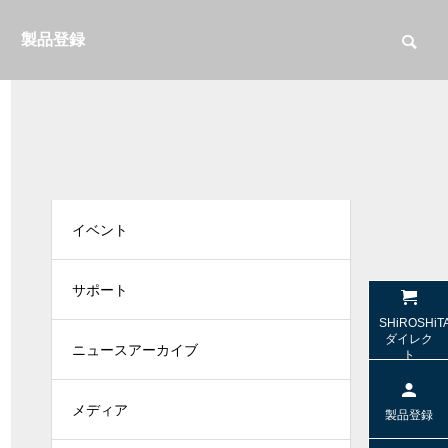
製品登録
イベント
サポート
（光デジ
【SW-HS10 / SW-TR2】名機SW-HP10
【SW-W1
SHiROSHiT
sの「極上の音」を受け継ぐヘッドセッ
する2.1c
ダイレク
ニュースアーカイブ
ト
ト
メディア
特集＆コラム
特集＆コラ
製品登録