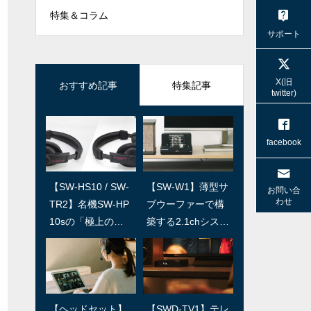
特集＆コラム
サポート
X(旧
おすすめ記事
特集記事
twitter)
facebook
【SW-HS10 / SW-
SWユーザー訪問：
【SW-W1】薄型サ
SWユーザー訪問：
お問い合
わせ
TR2】名機SW-HP
第5回 上田温泉祥
ブウーファーで構
第4回/島村楽器 島
10sの「極上の
園 寿久庵 久保さん
築する2.1chシステ
さん
音」を受け継ぐヘ
ム
ッドセット
SWユーザー訪問：
SWユーザー訪問：
【ヘッドセット】
【SWD-TV1】テレ