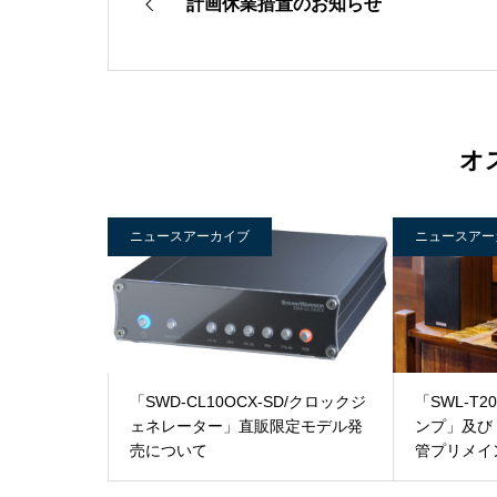
計画休業措置のお知らせ
オ
ニュースアーカイブ
ニュースアー
「SWD-CL10OCX-SD/クロックジ
「SWL-T
ェネレーター」直販限定モデル発
ンプ」及び「S
売について
管プリメイ
ステム」発