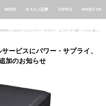
NEWS
オススメ記事
TOPICS
ABOUT US
ARRIORレンタルサービスにパワー・サプライ、セミオープン型ヘッドホン追加のお知らせ
ンタルサービスにパワー・サプライ、
追加のお知らせ
ドセット】SW-H1・SW-HW1・
【SWD-TV1】テレビとの接続
NS1比較。「お気に入り」を見つ
タル/OPT）
！
コラム
特集＆コラム