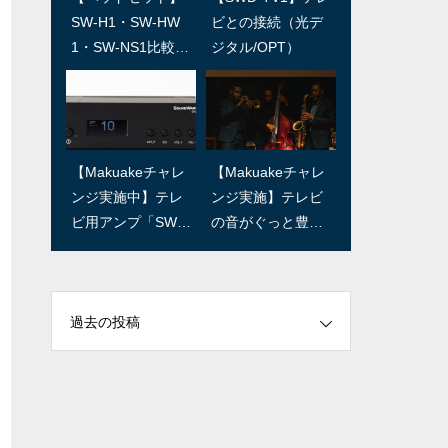
第3回/RED IGUAN
第2回/石森良三商
SW-H1・SW-HW
ビとの接続（光デ
A STUDIO 林さん
店 石森さん
1・SW-NS1比較。
ジタル/OPT）
「お気に入り」を
見つけよう！
SWユーザー訪問：
リビングとオーデ
【Makuakeチャレ
【Makuakeチャレ
第1回/軽井沢スタ
ィオの関係：第6回
ンジ実施中】テレ
ンジ実施】テレビ
イルハウス 千葉さ
「デザイナー・イ
ビ用アンプ「SW T
の音がぐっと豊か
ん
ラストレーター田
V Plus」開発裏話
に。ケーブル1本つ
阪さんの場合」
なぐだけ、超簡単
（後編）
＆小型の本格音響
過去の投稿
システム
リビングとオーデ
リビングとオーデ
ィオの関係：第5回
ィオの関係：第4回
「デザイナー・イ
「デザイナー・カ
ラストレーター田
フェオーナー水井
阪さんの場合」
さんの場合」（後