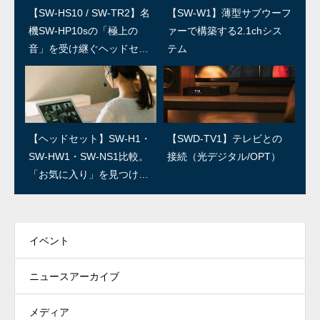
【SW-HS10 / SW-TR2】名
SWユーザー訪問：第5回 上
【SW-W1】薄型サブウーフ
SWユーザー訪問：第4回/島
機SW-HP10sの「極上の
田温泉祥園 寿久庵 久保さ
ァーで構築する2.1chシス
村楽器 島さん
音」を受け継ぐヘッドセッ
ん
テム
ト
SWユーザー訪問：第3回/R
SWユーザー訪問：第2回/石
【ヘッドセット】SW-H1・
【SWD-TV1】テレビとの
ED IGUANA STUDIO 林さ
森良三商店 石森さん
SW-HW1・SW-NS1比較。
接続（光デジタル/OPT）
ん
「お気に入り」を見つけよ
う！
イベント
ニュースアーカイブ
メディア