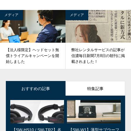
メディア
メディア
【法人様限定】ヘッドセット無
弊社レンタルサービスの記事が
償トライアルキャンペーンを開
信濃毎日新聞7月8日の朝刊に掲
始しました
載されました！
おすすめの記事
特集記事
【SW-HS10 / SW-TR2】名
SWユーザー訪問：第5回 上
【SW-W1】薄型サブウーフ
SWユーザー訪問：第4回/島