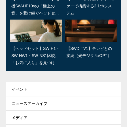
機SW-HP10sの「極上の
田温泉祥園 寿久庵 久保さ
ァーで構築する2.1chシス
村楽器 島さん
音」を受け継ぐヘッドセッ
ん
テム
ト
SWユーザー訪問：第3回/R
SWユーザー訪問：第2回/石
【ヘッドセット】SW-H1・
【SWD-TV1】テレビとの
ED IGUANA STUDIO 林さ
森良三商店 石森さん
SW-HW1・SW-NS1比較。
接続（光デジタル/OPT）
ん
「お気に入り」を見つけよ
う！
イベント
ニュースアーカイブ
メディア