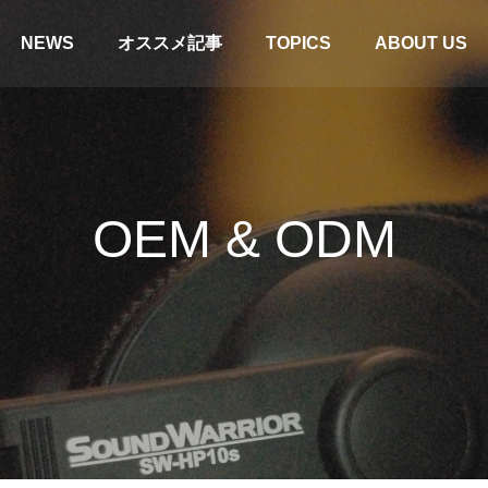
NEWS
オススメ記事
TOPICS
ABOUT US
OEM & ODM
ドセット】SW-H1・SW-HW1・
【SWD-TV1】テレビとの接続
NS1比較。「お気に入り」を見つ
タル/OPT）
！
コラム
特集＆コラム