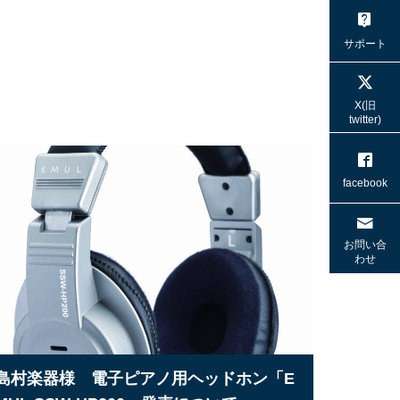
サポート
X(旧
twitter)
facebook
お問い合
わせ
島村楽器様 電子ピアノ用ヘッドホン「E