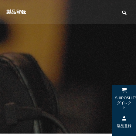
製品登録
（光デジ
【SW-HS10 / SW-TR2】名機SW-HP10
【SW-W1
SHiROSHiT
sの「極上の音」を受け継ぐヘッドセッ
する2.1c
ダイレク
ト
ト
特集＆コラム
特集＆コラ
製品登録