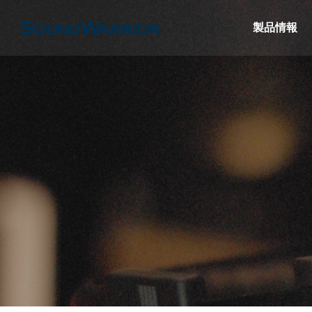
製品情報
名機SW-HP10
【SW-W1】薄型サブウーファーで構築
【ヘッ
ぐヘッドセッ
する2.1chシステム
SW-
けよう
特集＆コラム
特集＆