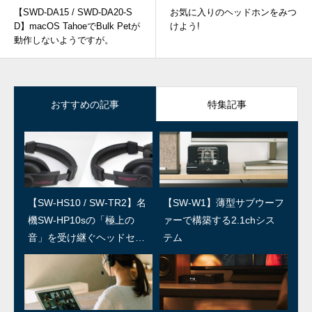
【SWD-DA15 / SWD-DA20-S
お気に入りのヘッドホンをみつ
D】macOS TahoeでBulk Petが
けよう!
動作しないようですが。
おすすめの記事
特集記事
【SW-HS10 / SW-TR2】名
SWユーザー訪問：第5回 上
【SW-W1】薄型サブウーフ
SWユーザー訪問：第4回/島
機SW-HP10sの「極上の
田温泉祥園 寿久庵 久保さ
ァーで構築する2.1chシス
村楽器 島さん
音」を受け継ぐヘッドセッ
ん
テム
ト