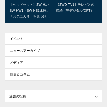
SWユーザー訪問：第3回/R
SWユーザー訪問：第2回/石
【ヘッドセット】SW-H1・
【SWD-TV1】テレビとの
ED IGUANA STUDIO 林さ
森良三商店 石森さん
SW-HW1・SW-NS1比較。
接続（光デジタル/OPT）
ん
「お気に入り」を見つけよ
う！
イベント
ニュースアーカイブ
メディア
特集＆コラム
過去の投稿