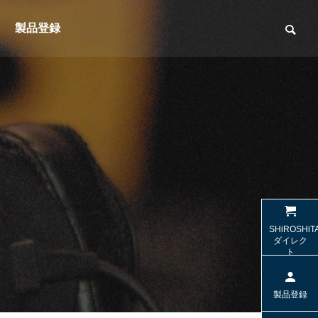
製品登録
（光デジ
【SW-HS10 / SW-TR2】名機SW-HP10
【SW-W1
SHiROSHiT
sの「極上の音」を受け継ぐヘッドセッ
する2.1c
ダイレク
ト
ト
特集＆コラム
特集＆コラ
製品登録