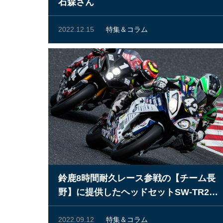
石森さん
2022.12.15
特集＆コラム
鈴鹿8時間耐久レース参戦の【チーム長
野】に提供したヘッドセットSW-TR2改
について
2022.09.12
特集＆コラム