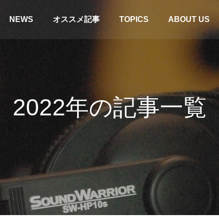
NEWS
オススメ記事
TOPICS
ABOUT US
2022年の記事一覧
ドセット】SW-H1・SW-HW1・
【SWD-TV1】テレビとの接続
NS1比較。「お気に入り」を見つ
タル/OPT）
！
コラム
特集＆コラム