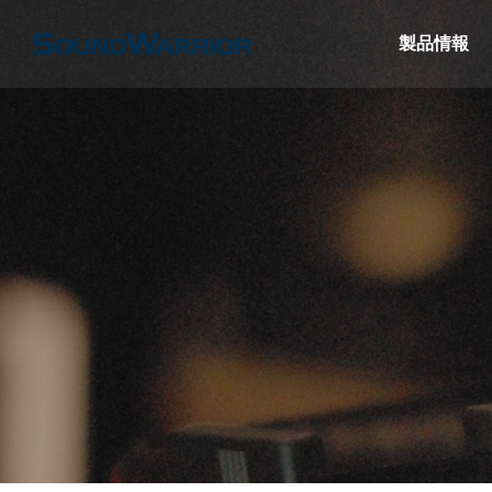
製品情報
名機SW-HP10
【SW-W1】薄型サブウーファーで構築
【ヘッ
ぐヘッドセッ
する2.1chシステム
SW-
けよう
特集＆コラム
特集＆