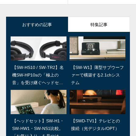
おすすめの記事
特集記事
【SW-HS10 / SW-TR2】名
SWユーザー訪問：第5回 上
【SW-W1】薄型サブウーフ
SWユーザー訪問：第4回/島
機SW-HP10sの「極上の
田温泉祥園 寿久庵 久保さ
ァーで構築する2.1chシス
村楽器 島さん
音」を受け継ぐヘッドセッ
ん
テム
ト
SWユーザー訪問：第3回/R
SWユーザー訪問：第2回/石
【ヘッドセット】SW-H1・
【SWD-TV1】テレビとの
ED IGUANA STUDIO 林さ
森良三商店 石森さん
SW-HW1・SW-NS1比較。
接続（光デジタル/OPT）
ん