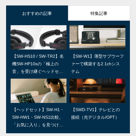
おすすめの記事
特集記事
【SW-HS10 / SW-TR2】名
SWユーザー訪問：第5回 上
【SW-W1】薄型サブウーフ
SWユーザー訪問：第4回/島
機SW-HP10sの「極上の
田温泉祥園 寿久庵 久保さ
ァーで構築する2.1chシス
村楽器 島さん
音」を受け継ぐヘッドセッ
ん
テム
ト
SWユーザー訪問：第3回/R
SWユーザー訪問：第2回/石
【ヘッドセット】SW-H1・
【SWD-TV1】テレビとの
ED IGUANA STUDIO 林さ
森良三商店 石森さん
SW-HW1・SW-NS1比較。
接続（光デジタル/OPT）
ん
「お気に入り」を見つけよ
う！