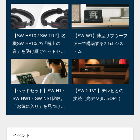
【SW-HS10 / SW-TR2】名
SWユーザー訪問：第5回 上
【SW-W1】薄型サブウーフ
SWユーザー訪問：第4回/島
機SW-HP10sの「極上の
田温泉祥園 寿久庵 久保さ
ァーで構築する2.1chシス
村楽器 島さん
音」を受け継ぐヘッドセッ
ん
テム
ト
SWユーザー訪問：第3回/R
SWユーザー訪問：第2回/石
【ヘッドセット】SW-H1・
【SWD-TV1】テレビとの
ED IGUANA STUDIO 林さ
森良三商店 石森さん
SW-HW1・SW-NS1比較。
接続（光デジタル/OPT）
ん
「お気に入り」を見つけよ
う！
イベント