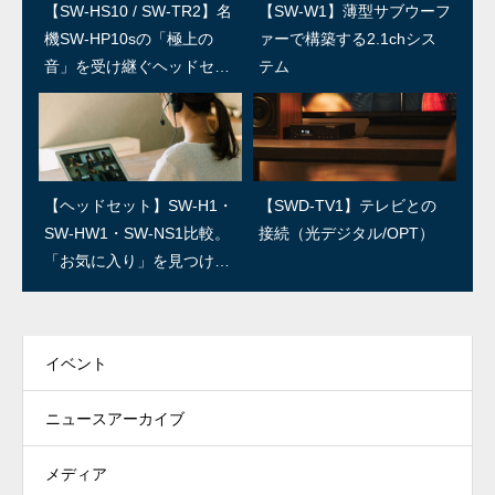
【SW-HS10 / SW-TR2】名
SWユーザー訪問：第5回 上
【SW-W1】薄型サブウーフ
SWユーザー訪問：第4回/島
機SW-HP10sの「極上の
田温泉祥園 寿久庵 久保さ
ァーで構築する2.1chシス
村楽器 島さん
音」を受け継ぐヘッドセッ
ん
テム
ト
SWユーザー訪問：第3回/R
SWユーザー訪問：第2回/石
【ヘッドセット】SW-H1・
【SWD-TV1】テレビとの
ED IGUANA STUDIO 林さ
森良三商店 石森さん
SW-HW1・SW-NS1比較。
接続（光デジタル/OPT）
ん
「お気に入り」を見つけよ
う！
イベント
ニュースアーカイブ
メディア