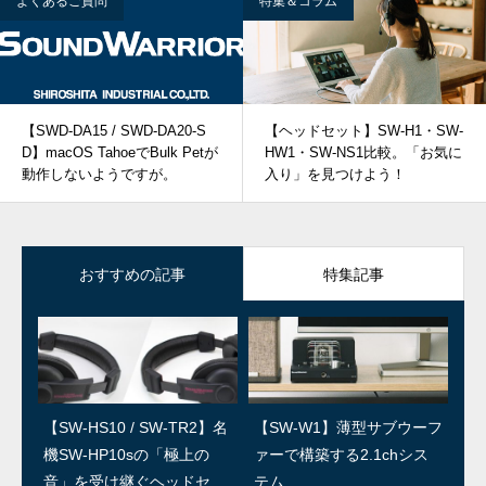
よくあるご質問
特集＆コラム
【SWD-DA15 / SWD-DA20-S
【ヘッドセット】SW-H1・SW-
D】macOS TahoeでBulk Petが
HW1・SW-NS1比較。「お気に
動作しないようですが。
入り」を見つけよう！
おすすめの記事
特集記事
【SW-HS10 / SW-TR2】名
SWユーザー訪問：第5回 上
【SW-W1】薄型サブウーフ
SWユーザー訪問：第4回/島
機SW-HP10sの「極上の
田温泉祥園 寿久庵 久保さ
ァーで構築する2.1chシス
村楽器 島さん
音」を受け継ぐヘッドセッ
ん
テム