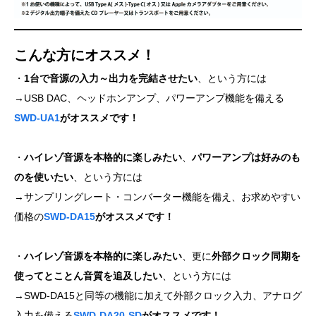
こんな方にオススメ！
・
1台で音源の入力～出力を完結させたい
、という方には
→USB DAC、ヘッドホンアンプ、パワーアンプ機能を備える
SWD-UA1
がオススメです！
・
ハイレゾ音源を本格的に楽しみたい
、
パワーアンプは好みのも
のを使いたい
、という方には
→サンプリングレート・コンバーター機能を備え、お求めやすい
価格の
SWD-DA15
がオススメです！
・
ハイレゾ音源を本格的に楽しみたい
、更に
外部クロック同期を
使ってとことん音質を追及したい
、という方には
→SWD-DA15と同等の機能に加えて外部クロック入力、アナログ
入力を備える
SWD-DA20-SD
がオススメです！