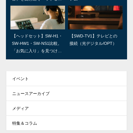
ト
SWユーザー訪問：第3回/R
SWユーザー訪問：第2回/石
【ヘッドセット】SW-H1・
【SWD-TV1】テレビとの
ED IGUANA STUDIO 林さ
森良三商店 石森さん
SW-HW1・SW-NS1比較。
接続（光デジタル/OPT）
ん
「お気に入り」を見つけよ
う！
イベント
ニュースアーカイブ
メディア
特集＆コラム